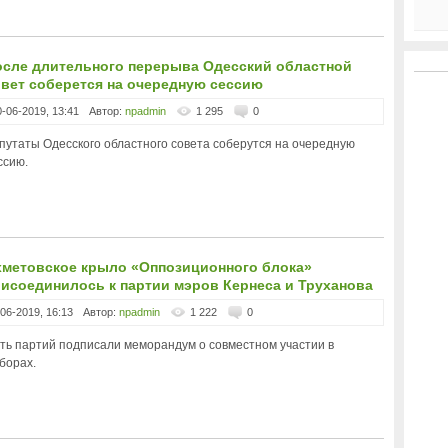
осле длительного перерыва Одесский областной
вет соберется на очередную сессию
0-06-2019, 13:41
Автор:
npadmin
1 295
0
путаты Одесского областного совета соберутся на очередную
ссию.
хметовское крыло «Оппозиционного блока»
исоединилось к партии мэров Кернеса и Труханова
-06-2019, 16:13
Автор:
npadmin
1 222
0
ть партий подписали меморандум о совместном участии в
борах.