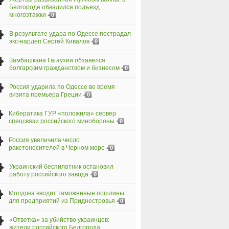
Белгороде обвалился подъезд
многоэтажки
0
В результате удара по Одессе пострадал
экс-нардеп Сергей Кивалов
0
Замбашкана Гагаузии обзавелся
болгарским гражданством и бизнесом
0
Россия ударила по Одессе во время
визита премьера Греции
0
Кибератака ГУР «положила» сервер
спецсвязи российского минобороны
0
Россия увеличила число
ракетоносителей в Черном море
0
Украинский беспилотник остановил
работу российского завода
0
Молдова вводит таможенные пошлины
для предприятий из Приднестровья
0
«Ответка» за убийство украинцев:
жители российского Белгорода