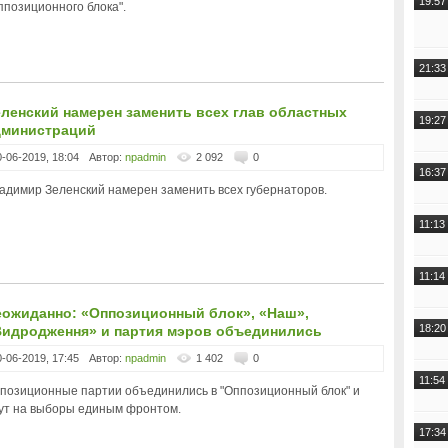
19:57
ппозиционного блока".
21:33
ленский намерен заменить всех глав областных
19:27
дминистраций
0-06-2019, 18:04
Автор:
npadmin
2 092
0
16:37
адимир Зеленский намерен заменить всех губернаторов.
11:13
11:14
еожиданно: «Оппозиционный блок», «Наш»,
18:20
Видродження» и партия мэров объединились
0-06-2019, 17:45
Автор:
npadmin
1 402
0
11:54
позиционные партии объединились в "Оппозиционный блок" и
ут на выборы единым фронтом.
17:34