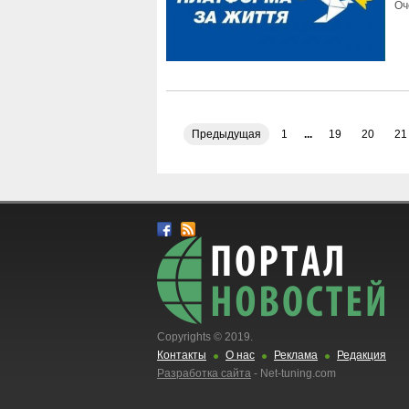
Оч
Предыдущая
1
...
19
20
21
Copyrights © 2019.
Контакты
О нас
Реклама
Редакция
Разработка сайта
- Net-tuning.com