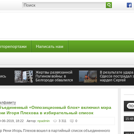
оторепортажи
Написать нам
Жертвы развязанной
В результате удара
ись
Путином войны: в
Одессе пострадал э
Белгороде обвалился
нардеп Сергей
подъезд многоэтажки
Кивалов
алфавиту
ПО
бъединенный «Оппозиционный блок» включил мэра
ни Игоря Плехова в избирательный список
15:48
0-06-2019, 18:22
Автор:
npadmin
3 311
0
р Рени Игорь Плехов вошел в партийный список объединенного