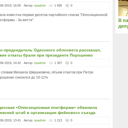
-06-2019, 16:50
Автор:
npadmin
1 695
0
ала известна первая десятка партийного списка "Оппозиционной
атформы - За життя".
В п
деп
с-председатель Одесского облсовета рассказал,
кие откаты брали при президенте Порошенко
-06-2019, 14:42
Автор:
npadmin
1 307
0
 словам Михаила Шмушковича, объем откатов при Петре
рошенко снизился до 10-11%
десская «Оппозиционная платформа» обвинила
евский штаб в организации фейкового съезда
-06-2019, 13:41
Автор:
npadmin
1 213
0