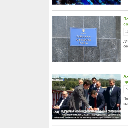
П
со
1
Де
се
А
пр
7
Пя
вы