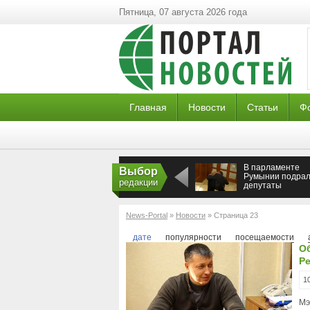
Пятница, 07 августа 2026 года
Главная
Новости
Статьи
Ф
В парламенте
Выбор
Румынии подрал
редакции
депутаты
News-Portal
»
Новости
» Страница 23
дате
популярности
посещаемости
О
Ре
1
Мэ