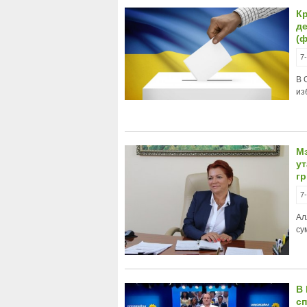
Кр
д
(
7
В 
из
М
у
г
7
Ал
су
В 
с