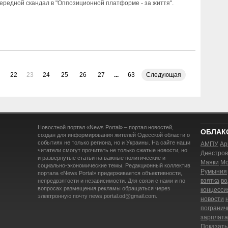
ередной скандал в "Оппозиционной платформе - за життя".
22
23
24
25
26
27
...
63
Следующая
Новостной портал «News Portal» – портал новостей,
ОБЛАК
создан для информирования жителей Одесской области о
событиях не только региона, но и Украины. На сайте наши
АМПУ
Ар
читатели смогут прочитать не только сжатые новости, но
Днестров
и развернутые статьи на важные политические и
Маяки
Мо
социально-экономические темы. Редакционный коллектив
Румыния
портала «News Portal» придерживается объективности,
взятка
во
непредвзятости и независимости. Для связи с нами и по
вопросах размещения рекламы обращаться через
концесси
электронную почту news.portal.od@gmail.com.
новости
погранич
зарплата
Показать 