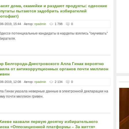
асят дома, скамейки и раздают продукты: одесские
епутаты пытаются задобрить избирателей
фотофакт)
-06-2019, 15:44
Автор:
npadmin
1 798
0
Одессе потенциальные кандидаты в нардепы взялись "окучивать"
бирателя.
эр Белгорода-Днестровского Алла Гинак вероятно
таила от антикоррупционных органов почти миллион
ривен
-06-2019, 12:08
Автор:
npadmin
2 134
0
ла Гинак указала неверные данные в электронной декларации на
мму почти миллион гривен.
Киеве назвали первую десятку избирательного
писка «Оппозиционной платформы – За життя»