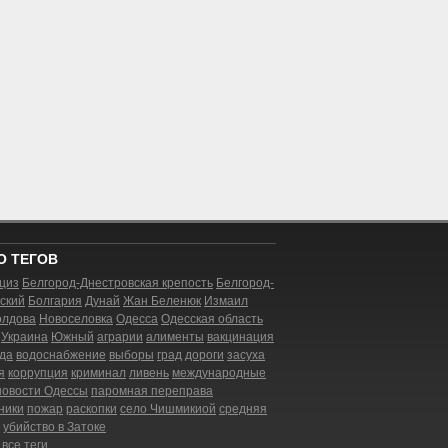
О ТЕГОВ
циз
Белгород-Днестровская крепость
Белгород-
ский
Болгария
Дунай
Жан Беленюк
Измаил
лдова
Новоселовка
Одесса
Одесская область
Украина
Южный
аграрии
алименты
вакцинация
да
водоснабжение
выборы
град
дороги
засуха
я
коррупция
криминал
ливень
международные
новости Одессы
паромная переправа
ники
пожар
раскопки
село Чишмикиой
средняя
убийство в Затоке
все теги