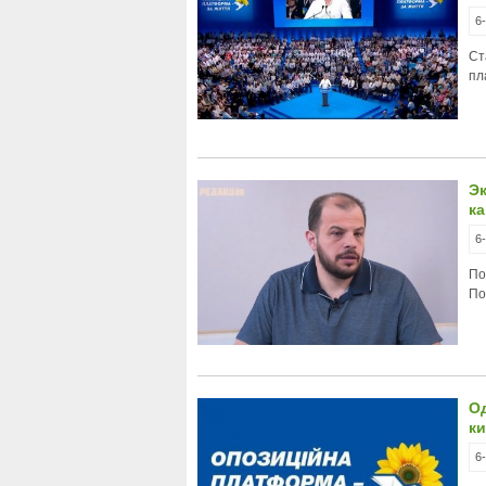
6
Ст
пл
Эк
ка
6
По
По
О
ки
6