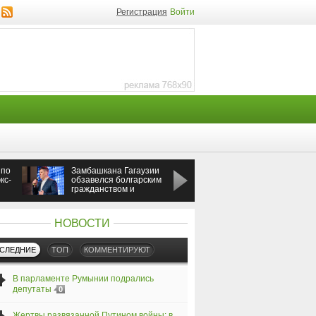
Регистрация
Войти
 по
Замбашкана Гагаузии
Россия ударила по
кс-
обзавелся болгарским
Одессе во время
гражданством и
визита премьера
бизнесом
Греции
НОВОСТИ
СЛЕДНИЕ
ТОП
КОММЕНТИРУЮТ
В парламенте Румынии подрались
депутаты
0
Жертвы развязанной Путином войны: в