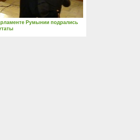
арламенте Румынии подрались
утаты