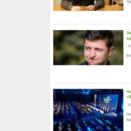
"О
Зе
а
1
Вл
Н
«
1
Оп
ид