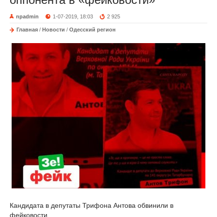
npadmin
1-07-2019, 18:03
2 925
Главная
/
Новости
/
Одесский регион
Кандидата в депутаты Трифона Антова обвинили в
фейковости.