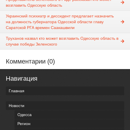
возглавить Одесскую область
Украинский психиатр и диссидент предлагает назначить
на должность губернатора Одесской области главу
Саратской РГА времен Саакашвили
Труханов назвал кто может возглавить Одесскую область в
случае победы Зеленского
Комментарии (0)
Навигация
Главная
Новости
Одесса
Регион