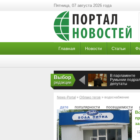
Пятница, 07 августа 2026 года
Главная
Новости
Статьи
Ф
В парламенте
Выбор
Румынии подрал
редакции
депутаты
News-Portal
»
Облако тегов
» водоснабжение
дате
популярности
посещаемости
В
пр
з
1