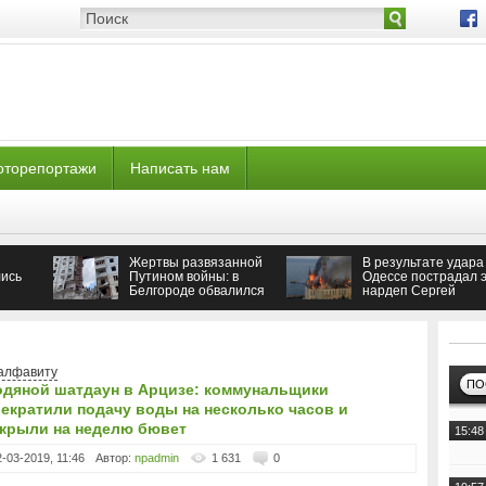
оторепортажи
Написать нам
Жертвы развязанной
В результате удара
ись
Путином войны: в
Одессе пострадал э
Белгороде обвалился
нардеп Сергей
подъезд многоэтажки
Кивалов
алфавиту
ПО
одяной шатдаун в Арцизе: коммунальщики
екратили подачу воды на несколько часов и
акрыли на неделю бювет
15:48
2-03-2019, 11:46
Автор:
npadmin
1 631
0