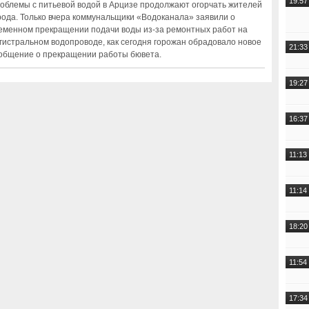
19:57
облемы с питьевой водой в Арцизе продолжают огорчать жителей
рода. Только вчера коммунальщики «Водоканала» заявили о
еменном прекращении подачи воды из-за ремонтных работ на
гистральном водопроводе, как сегодня горожан обрадовало новое
21:33
общение о прекращении работы бювета.
19:27
16:37
11:13
11:14
18:20
11:54
17:34