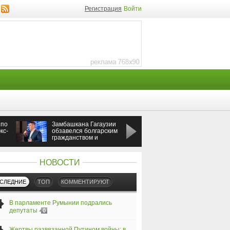
Регистрация
Войти
 по
Замбашкана Гагаузии
Россия ударила по
кс-
обзавелся болгарским
Одессе во время
гражданством и
визита премьера
бизнесом
Греции
НОВОСТИ
СЛЕДНИЕ
ТОП
КОММЕНТИРУЮТ
В парламенте Румынии подрались
депутаты
0
Жертвы развязанной Путином войны: в