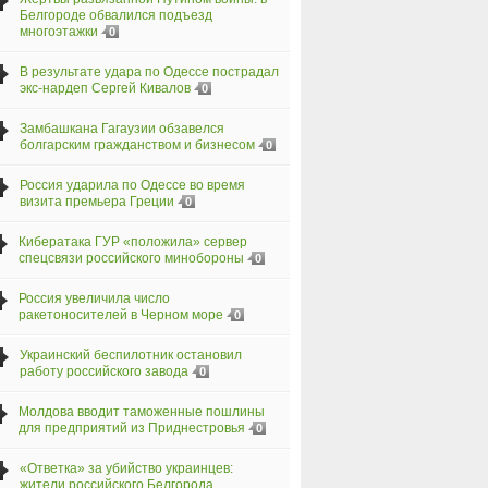
Белгороде обвалился подъезд
многоэтажки
0
В результате удара по Одессе пострадал
экс-нардеп Сергей Кивалов
0
Замбашкана Гагаузии обзавелся
болгарским гражданством и бизнесом
0
Россия ударила по Одессе во время
визита премьера Греции
0
Кибератака ГУР «положила» сервер
спецсвязи российского минобороны
0
Россия увеличила число
ракетоносителей в Черном море
0
Украинский беспилотник остановил
работу российского завода
0
Молдова вводит таможенные пошлины
для предприятий из Приднестровья
0
«Ответка» за убийство украинцев:
жители российского Белгорода