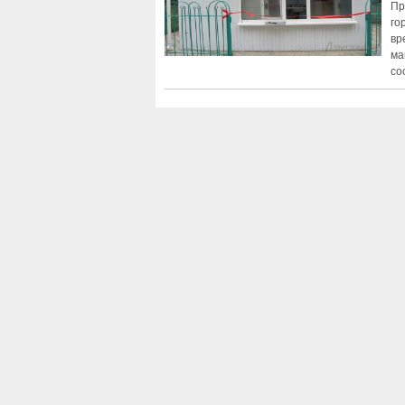
Пр
го
вр
ма
со