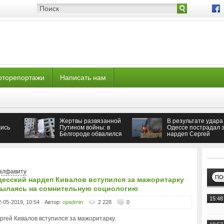
оторепортажи
Написать нам
Жертвы развязанной
В результате удара
ись
Путином войны: в
Одессе пострадал э
Белгороде обвалился
нардеп Сергей
подъезд многоэтажки
Кивалов
алфавиту
ПО
есский нардеп Кивалов вступился за мажоритарку
сылаясь на сомнительную социологию
15:48
2-05-2019, 10:54
Автор:
npadmin
2 228
0
ргей Кивалов вступился за мажоритарку.