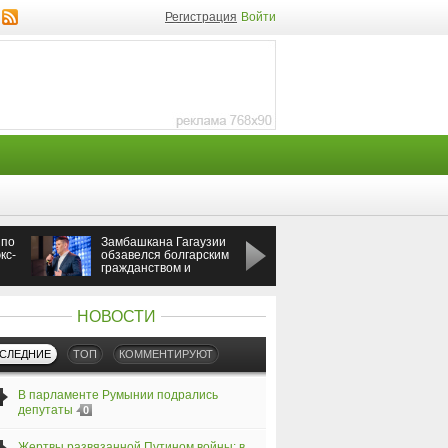
Регистрация
Войти
 по
Замбашкана Гагаузии
Россия ударила по
кс-
обзавелся болгарским
Одессе во время
гражданством и
визита премьера
бизнесом
Греции
НОВОСТИ
СЛЕДНИЕ
ТОП
КОММЕНТИРУЮТ
В парламенте Румынии подрались
депутаты
0
Жертвы развязанной Путином войны: в