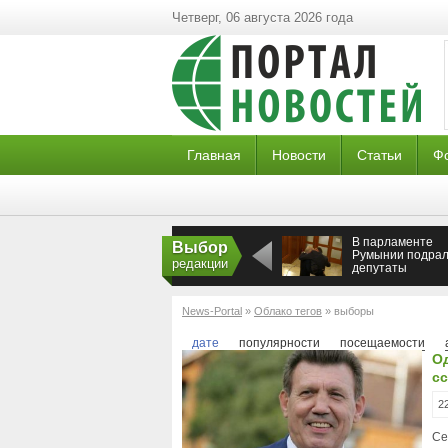
Четверг, 06 августа 2026 года
Главная
Новости
Статьи
Ф
В парламенте
Выбор
Румынии подрал
редакции
депутаты
News-Portal
»
Облако тегов
» выборы
дате
популярности
посещаемости
Од
с
2
Се