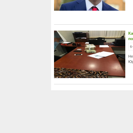
К
по
6
Не
Юр