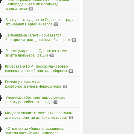
Белгороде обвалился подъезд
многоэтажки
0
В результате удара по Одессе пострадал
экс-нардеп Сергей Кивалов
0
Замбашкана Гагаузии обзавелся
болгарским гражданством и бизнесом
0
Россия ударила по Одессе во время
визита премьера Греции
0
Кибератака ГУР «положила» сервер
спецсвязи российского минобороны
0
Россия увеличила число
ракетоносителей в Черном море
0
Украинский беспилотник остановил
работу российского завода
0
Молдова вводит таможенные пошлины
для предприятий из Приднестровья
0
«Ответка» за убийство украинцев:
жители российского Белгорода