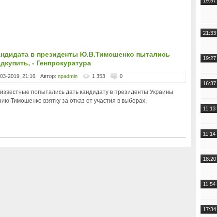
19:57
21:33
андидата в президенты Ю.В.Тимошенко пытались
19:27
дкупить, - Генпрокуратура
-03-2019, 21:16
Автор:
npadmin
1 353
0
16:37
известные попытались дать кандидату в президенты Украины
ию Тимошенко взятку за отказ от участия в выборах.
11:13
11:14
18:20
11:54
17:34