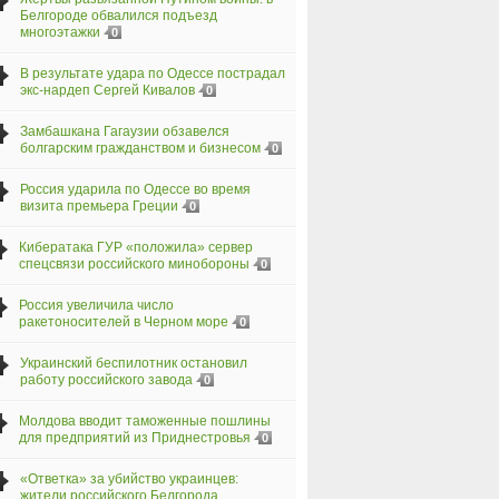
Белгороде обвалился подъезд
многоэтажки
0
В результате удара по Одессе пострадал
экс-нардеп Сергей Кивалов
0
Замбашкана Гагаузии обзавелся
болгарским гражданством и бизнесом
0
Россия ударила по Одессе во время
визита премьера Греции
0
Кибератака ГУР «положила» сервер
спецсвязи российского минобороны
0
Россия увеличила число
ракетоносителей в Черном море
0
Украинский беспилотник остановил
работу российского завода
0
Молдова вводит таможенные пошлины
для предприятий из Приднестровья
0
«Ответка» за убийство украинцев:
жители российского Белгорода