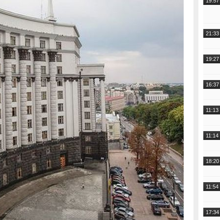
19:57
21:33
19:27
16:37
11:13
11:14
18:20
11:54
17:34