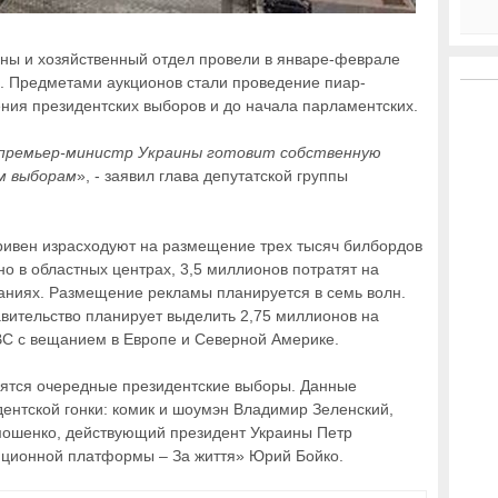
ны и хозяйственный отдел провели в январе-феврале
. Предметами аукционов стали проведение пиар-
ния президентских выборов и до начала парламентских.
 премьер-министр Украины готовит собственную
м выборам
», - заявил глава депутатской группы
гривен израсходуют на размещение трех тысяч билбордов
о в областных центрах, 3,5 миллионов потратят на
зданиях. Размещение рекламы планируется в семь волн.
авительство планирует выделить 2,75 миллионов на
С с вещанием в Европе и Северной Америке.
тоятся очередные президентские выборы. Данные
ентской гонки: комик и шоумэн Владимир Зеленский,
ошенко, действующий президент Украины Петр
иционной платформы – За життя» Юрий Бойко.