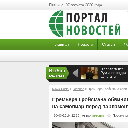
Пятница, 07 августа 2026 года
Главная
Новости
Статьи
Ф
В парламенте
Выбор
Румынии подрал
редакции
депутаты
News-Portal
»
Главная
» Премьера Гройсмана обвин
парламентскими
Премьера Гройсмана обвини
на самопиар перед парламен
18-03-2019, 12:13
Автор:
npadmin
Просмотро