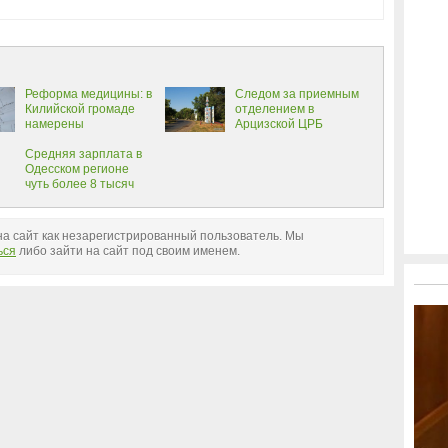
Реформа медицины: в
Следом за приемным
Килийской громаде
отделением в
намерены
Арцизской ЦРБ
реализовать два
отремонтируют
масштабных проекта
Средняя зарплата в
педиатрию
Одесском регионе
чуть более 8 тысяч
гривен
а сайт как незарегистрированный пользователь. Мы
ься
либо зайти на сайт под своим именем.