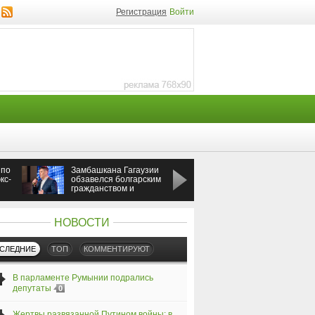
Регистрация
Войти
 по
Замбашкана Гагаузии
Россия ударила по
кс-
обзавелся болгарским
Одессе во время
гражданством и
визита премьера
бизнесом
Греции
НОВОСТИ
СЛЕДНИЕ
ТОП
КОММЕНТИРУЮТ
В парламенте Румынии подрались
депутаты
0
Жертвы развязанной Путином войны: в