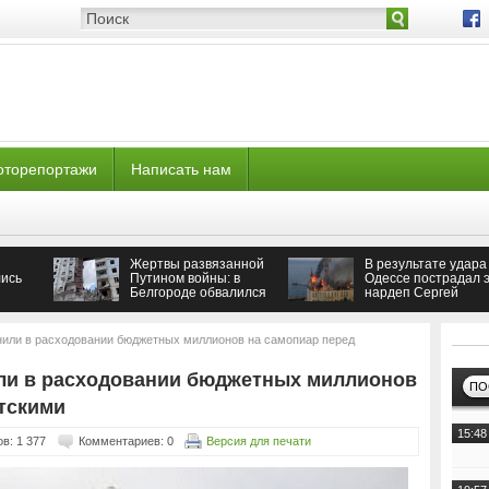
оторепортажи
Написать нам
Жертвы развязанной
В результате удара
ись
Путином войны: в
Одессе пострадал э
Белгороде обвалился
нардеп Сергей
подъезд многоэтажки
Кивалов
или в расходовании бюджетных миллионов на самопиар перед
ли в расходовании бюджетных миллионов
ПО
тскими
15:48
в: 1 377
Комментариев: 0
Версия для печати