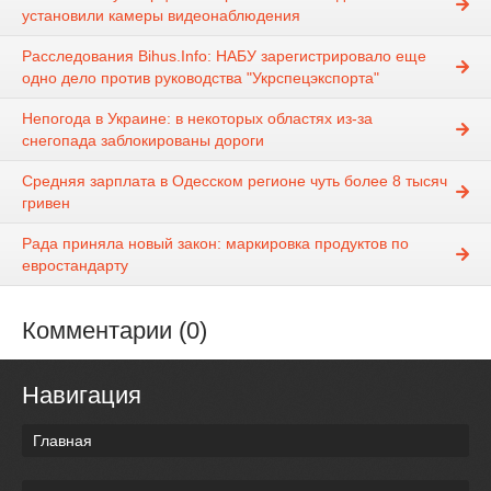
установили камеры видеонаблюдения
Расследования Bihus.Info: НАБУ зарегистрировало еще
одно дело против руководства "Укрспецэкспорта"
Непогода в Украине: в некоторых областях из-за
снегопада заблокированы дороги
Средняя зарплата в Одесском регионе чуть более 8 тысяч
гривен
Рада приняла новый закон: маркировка продуктов по
евростандарту
Комментарии (0)
Навигация
Главная