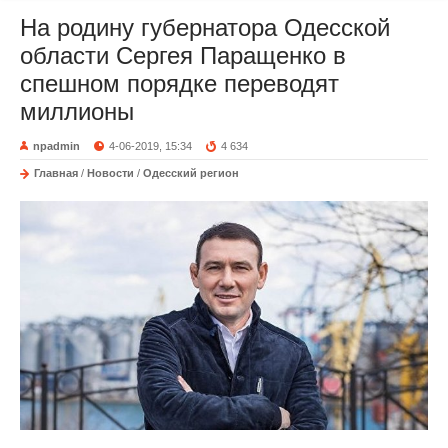
На родину губернатора Одесской
области Сергея Паращенко в
спешном порядке переводят
миллионы
npadmin
4-06-2019, 15:34
4 634
Главная
/
Новости
/
Одесский регион