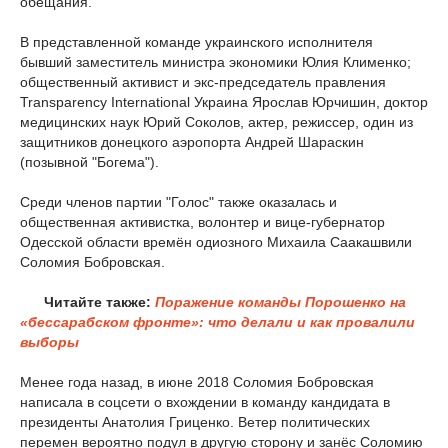
обещания.
В представленной команде украинского исполнителя
бывший заместитель министра экономики Юлия Клименко;
общественный активист и экс-председатель правления
Transparency International Украина Ярослав Юрчишин, доктор
медицинских наук Юрий Соколов, актер, режиссер, один из
защитников донецкого аэропорта Андрей Шараскин
(позывной "Богема").
Среди членов партии "Голос" также оказалась и
общественная активистка, волонтер и вице-губернатор
Одесской области времён одиозного Михаила Саакашвили
Соломия Бобровская.
Читайте также:
Поражение команды Порошенко на
«бессарабском фронте»: что делали и как провалили
выборы
Менее года назад, в июне 2018 Соломия Бобровская
написала в соцсети о вхождении в команду кандидата в
президенты Анатолия Гриценко. Ветер политических
перемен вероятно подул в другую сторону и занёс Соломию