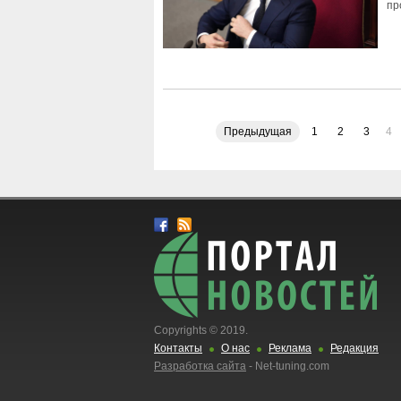
пр
Предыдущая
1
2
3
4
Copyrights © 2019.
Контакты
О нас
Реклама
Редакция
Разработка сайта
- Net-tuning.com