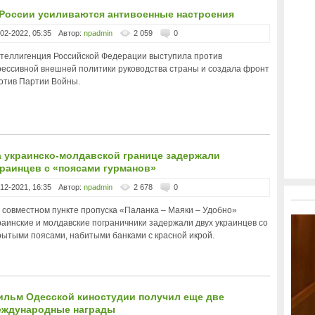
 России усиливаются антивоенные настроения
-02-2022, 05:35
Автор:
npadmin
2 059
0
теллигенция Российской Федерации выступила против
рессивной внешней политики руководства страны и создала фронт
отив Партии Войны.
а украинско-молдавской границе задержали
раинцев с «поясами гурманов»
-12-2021, 16:35
Автор:
npadmin
2 678
0
 совместном пункте пропуска «Паланка – Маяки – Удобно»
раинские и молдавские пограничники задержали двух украинцев со
рытыми поясами, набитыми банками с красной икрой.
ильм Одесской киностудии получил еще две
еждународные награды