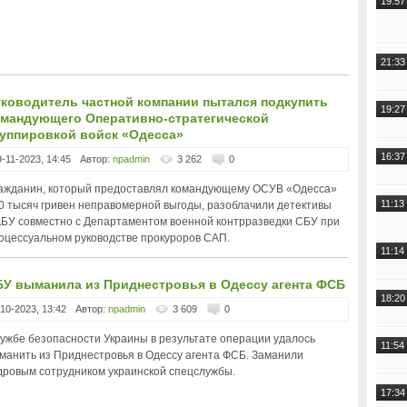
19:57
21:33
уководитель частной компании пытался подкупить
19:27
омандующего Оперативно-стратегической
руппировкой войск «Одесса»
16:37
9-11-2023, 14:45
Автор:
npadmin
3 262
0
ажданин, который предоставлял командующему ОСУВ «Одесса»
11:13
0 тысяч гривен неправомерной выгоды, разоблачили детективы
БУ совместно с Департаментом военной контрразведки СБУ при
оцессуальном руководстве прокуроров САП.
11:14
БУ выманила из Приднестровья в Одессу агента ФСБ
18:20
-10-2023, 13:42
Автор:
npadmin
3 609
0
ужбе безопасности Украины в результате операции удалось
11:54
манить из Приднестровья в Одессу агента ФСБ. Заманили
дровым сотрудником украинской спецслужбы.
17:34