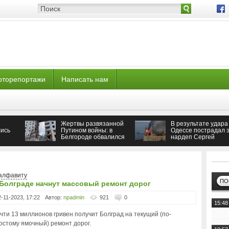
оторепортажи
Написать нам
Жертвы развязанной
В результате удара
ись
Путином войны: в
Одессе пострадал э
Белгороде обвалился
нардеп Сергей
подъезд многоэтажки
Кивалов
алфавиту
ПО
Болграде начнут массовый ремонт дорог
2-11-2023, 17:22
Автор:
npadmin
921
0
15:48
чти 13 миллионов гривен получит Болград на текущий (по-
остому ямочный) ремонт дорог.