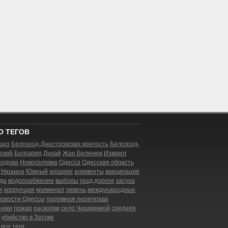
О ТЕГОВ
циз
Белгород-Днестровская крепость
Белгород-
ский
Болгария
Дунай
Жан Беленюк
Измаил
лдова
Новоселовка
Одесса
Одесская область
Украина
Южный
аграрии
алименты
вакцинация
да
водоснабжение
выборы
град
дороги
засуха
я
коррупция
криминал
ливень
международные
новости Одессы
паромная переправа
ники
пожар
раскопки
село Чишмикиой
средняя
убийство в Затоке
все теги