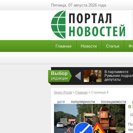
Пятница, 07 августа 2026 года
Главная
Новости
Статьи
Ф
В парламенте
Выбор
Румынии подрал
редакции
депутаты
News-Portal
»
Главная
» Страница 4
дате
популярности
посещаемости
В 
2
По
пр