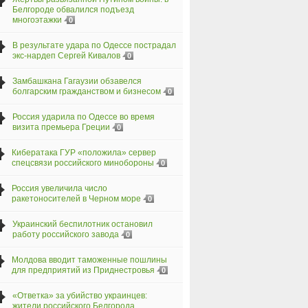
Белгороде обвалился подъезд
многоэтажки
0
В результате удара по Одессе пострадал
экс-нардеп Сергей Кивалов
0
Замбашкана Гагаузии обзавелся
болгарским гражданством и бизнесом
0
Россия ударила по Одессе во время
визита премьера Греции
0
Кибератака ГУР «положила» сервер
спецсвязи российского минобороны
0
Россия увеличила число
ракетоносителей в Черном море
0
Украинский беспилотник остановил
работу российского завода
0
Молдова вводит таможенные пошлины
для предприятий из Приднестровья
0
«Ответка» за убийство украинцев:
жители российского Белгорода