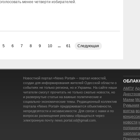
оголосовать менее четверти избирателей.
5
6
7
8
9
10
...
61
Следующая
Новостной портал «News Portal» – портал новостей,
ОБЛАК
создан для информирования жителей Одесской области о
событиях не только региона, но и Украины. На сайте наши
АМПУ
Ар
читатели смогут прочитать не только сжатые новости, но
Днестров
и развернутые статьи на важные политические и
Маяки
Мо
социально-экономические темы. Редакционный коллектив
Румыния
портала «News Portal» придерживается объективности,
взятка
во
непредвзятости и независимости. Для связи с нами и по
вопросах размещения рекламы обращаться через
концесси
электронную почту news.portal.od@gmail.com.
новости
погранич
зарплата
Показать 