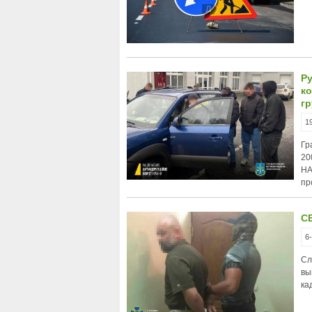
Р
к
г
1
Гр
20
НА
пр
С
6
Сл
вы
ка