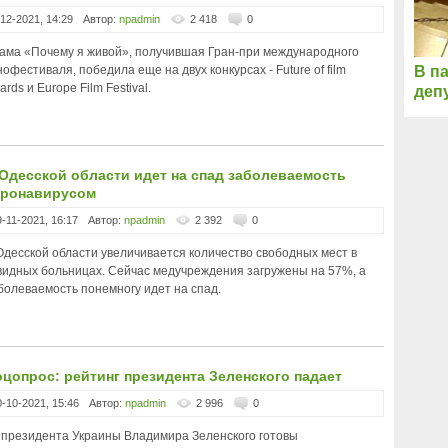
-12-2021, 14:29
Автор:
npadmin
2 418
0
ама «Почему я живой», получившая Гран-при международного
нофестиваля, победила еще на двух конкурсах - Future of film
В п
ards и Europe Film Festival.
деп
Одесской области идет на спад заболеваемость
оронавирусом
9-11-2021, 16:17
Автор:
npadmin
2 392
0
Одесской области увеличивается количество свободных мест в
видных больницах. Сейчас медучреждения загружены на 57%, а
болеваемость понемногу идет на спад.
цопрос: рейтинг президента Зеленского падает
0-10-2021, 15:46
Автор:
npadmin
2 996
0
 президента Украины Владимира Зеленского готовы