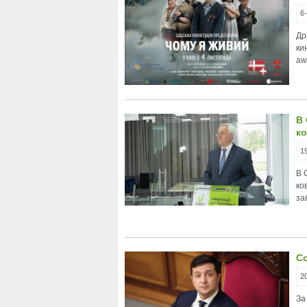
6
Др
ки
aw
В 
к
1
В 
ко
за
Со
2
За