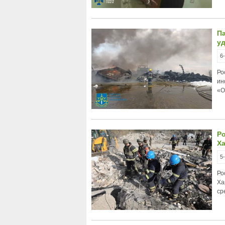
П
у
6
Ро
ин
«О
Ро
Ха
5
Ро
Ха
ср