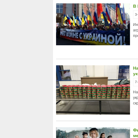
В
3
Ин
аг
пр
Н
ук
7
На
ук
ск
Ф
м