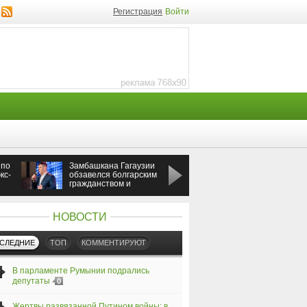
Регистрация
Войти
 по
Замбашкана Гагаузии
Россия ударила по
кс-
обзавелся болгарским
Одессе во время
гражданством и
визита премьера
бизнесом
Греции
НОВОСТИ
СЛЕДНИЕ
ТОП
КОММЕНТИРУЮТ
В парламенте Румынии подрались
депутаты
0
Жертвы развязанной Путином войны: в