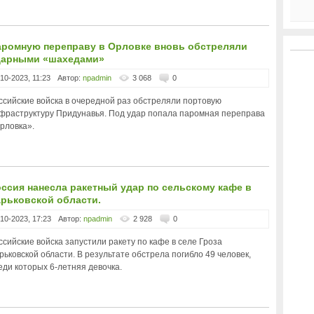
аромную переправу в Орловке вновь обстреляли
дарными «шахедами»
-10-2023, 11:23
Автор:
npadmin
3 068
0
ссийские войска в очередной раз обстреляли портовую
фраструктуру Придунавья. Под удар попала паромная переправа
рловка».
ссия нанесла ракетный удар по сельскому кафе в
рьковской области.
-10-2023, 17:23
Автор:
npadmin
2 928
0
ссийские войска запустили ракету по кафе в селе Гроза
рьковской области. В результате обстрела погибло 49 человек,
еди которых 6-летняя девочка.