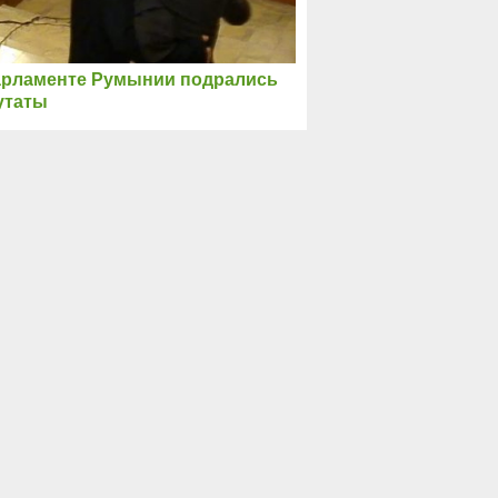
арламенте Румынии подрались
утаты