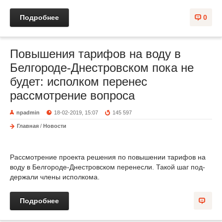
Подробнее
0
Повышения тарифов на воду в
Белгороде-Днестровском пока не
будет: исполком перенес
рассмотрение вопроса
npadmin
18-02-2019, 15:07
145 597
Главная
/
Новости
Рас­смот­ре­ние про­ек­та ре­шения по по­выше­нии та­рифов на
во­ду в Бел­го­роде-Днес­тровском пе­ренес­ли. Та­кой шаг под­
держа­ли чле­ны ис­полко­ма.
Подробнее