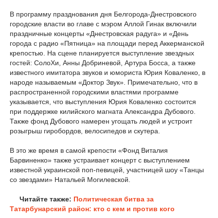
В программу празднования дня Белгорода-Днестровского
городские власти во главе с мэром Аллой Гинак включили
праздничные концерты «Днестровская радуга» и «День
города с радио «Пятница» на площади перед Аккерманской
крепостью. На сцене планируется выступление звездных
гостей: СолоХи, Анны Добриневой, Артура Босса, а также
известного имитатора звуков и юмориста Юрия Коваленко, в
народе называемым «Доктор Звук». Примечательно, что в
распространенной городскими властями программе
указывается, что выступления Юрия Коваленко состоится
при поддержке килийского магната Александра Дубового.
Также фонд Дубового намерен угощать людей и устроит
розыгрыш гиробордов, велосипедов и скутера.
В это же время в самой крепости «Фонд Виталия
Барвиненко» также устраивает концерт с выступлением
известной украинской поп-певицей, участницей шоу «Танцы
со звездами» Натальей Могилевской.
Читайте также:
Политическая битва за
Татарбунарский район: кто с кем и против кого