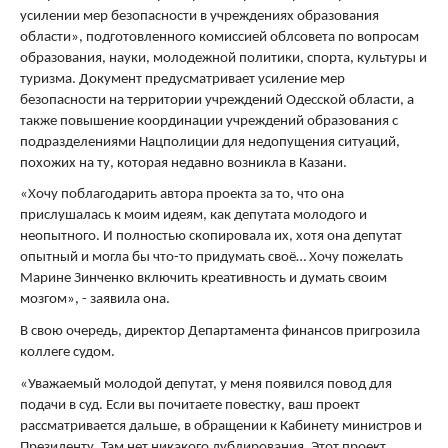
усилении мер безопасности в учреждениях образования
области», подготовленного комиссией облсовета по вопросам
образования, науки, молодежной политики, спорта, культуры и
туризма. Документ предусматривает усиление мер
безопасности на территории учреждений Одесской области, а
также повышение координации учреждений образования с
подразделениями Нацполиции для недопущения ситуаций,
похожих на ту, которая недавно возникла в Казани.
«Хочу поблагодарить автора проекта за то, что она
прислушалась к моим идеям, как депутата молодого и
неопытного. И полностью скопировала их, хотя она депутат
опытный и могла бы что-то придумать своё… Хочу пожелать
Марине Зинченко включить креативность и думать своим
мозгом», - заявила она.
В свою очередь, директор Департамента финансов пригрозила
коллеге судом.
«Уважаемый молодой депутат, у меня появился повод для
подачи в суд. Если вы почитаете повестку, ваш проект
рассматривается дальше, в обращении к Кабинету министров и
Президенту. Там нет никакого дублирования. Этот проект