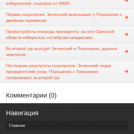
избирателей, соцопрос от КМИС
Первая социология: Зеленский выигрывает у Порошенко с
двойным перевесом
Провал работы команды президента: на юге Одесской
области избиратель «отчебучил нежданчик»
Во второй тур выходят Зеленский и Порошенко, данные
экзитпола
Последние результаты соцопросов: Зеленский лидер
президентский гонки, Порошенко с Тимошенко
соперничают за второй тур
Комментарии (0)
Навигация
Главная