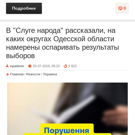
Подробнее
0
В "Слуге народа" рассказали, на
каких округах Одесской области
намерены оспаривать результаты
выборов
npadmin
25-07-2019, 09:23
2 823
Главная
/
Новости
/
Украина