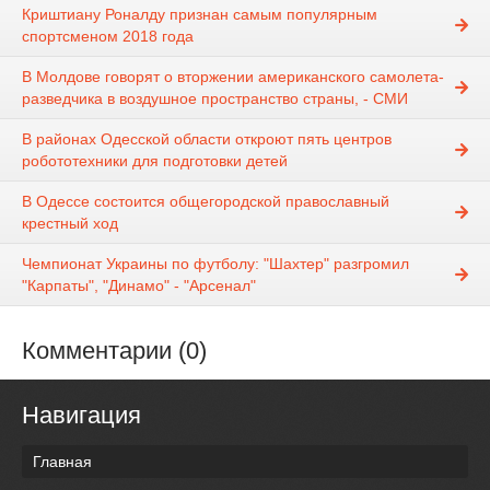
Криштиану Роналду признан самым популярным
спортсменом 2018 года
В Молдове говорят о вторжении американского самолета-
разведчика в воздушное пространство страны, - СМИ
В районах Одесской области откроют пять центров
робототехники для подготовки детей
В Одессе состоится общегородской православный
крестный ход
Чемпионат Украины по футболу: "Шахтер" разгромил
"Карпаты", "Динамо" - "Арсенал"
Комментарии (0)
Навигация
Главная