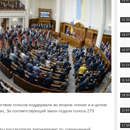
19:57
21:33
19:27
16:37
11:13
11:14
18:20
твом голосов поддержали во втором чтении и в целом
ах
За соответствующий закон отдали голоса 279
11:54
.
17:34
епы рассмотрели законопроект по сокращенной