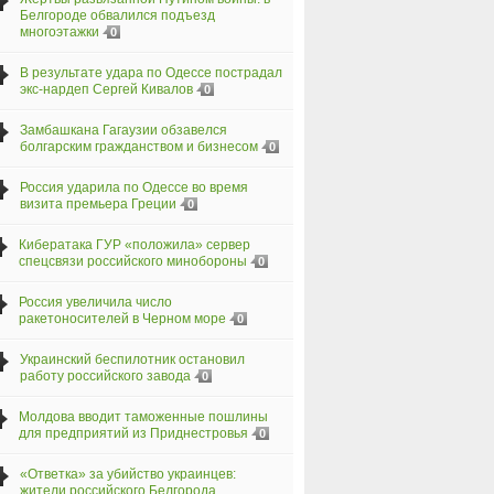
Белгороде обвалился подъезд
многоэтажки
0
В результате удара по Одессе пострадал
экс-нардеп Сергей Кивалов
0
Замбашкана Гагаузии обзавелся
болгарским гражданством и бизнесом
0
Россия ударила по Одессе во время
визита премьера Греции
0
Кибератака ГУР «положила» сервер
спецсвязи российского минобороны
0
Россия увеличила число
ракетоносителей в Черном море
0
Украинский беспилотник остановил
работу российского завода
0
Молдова вводит таможенные пошлины
для предприятий из Приднестровья
0
«Ответка» за убийство украинцев:
жители российского Белгорода