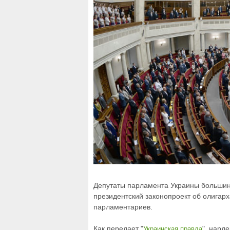
Депутаты парламента Украины большинс
президентский законопроект об олигарх
парламентариев.
Как передает "
", нард
Украинская правда