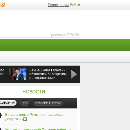
Регистрация
Войти
 по
Замбашкана Гагаузии
Россия ударила по
кс-
обзавелся болгарским
Одессе во время
гражданством и
визита премьера
бизнесом
Греции
НОВОСТИ
СЛЕДНИЕ
ТОП
КОММЕНТИРУЮТ
В парламенте Румынии подрались
депутаты
0
Жертвы развязанной Путином войны: в