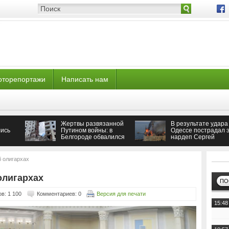
оторепортажи
Написать нам
Жертвы развязанной
В результате удара
ись
Путином войны: в
Одессе пострадал э
Белгороде обвалился
нардеп Сергей
подъезд многоэтажки
Кивалов
б олигархах
олигархах
ПО
в: 1 100
Комментариев: 0
Версия для печати
15:48