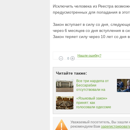
Исключить человека из Реестра возможно
предусмотренных для попадания в этот
Закон вступает в силу со дня, следующе
через 6 месяцев со дня вступления в си
Закон теряет силу через 10 лет со дня 
Нашли ошибку?
0
Читайте также:
Все три нардепа от
Бессарабии
отсутствовали на
сегодняшнем
экстренном заседании
«Языковый закон»
Верховной Рады
принят: как
голосовали одесские
депутаты
Уважаемый посетитель, Вы зашли н
рекомендуем Вам
зарегистрироват