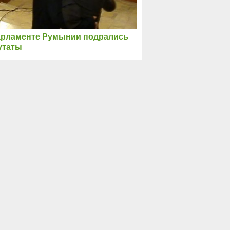
арламенте Румынии подрались
утаты