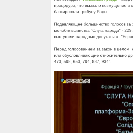
процедуре, что вызвало возмущение в
блокировали трибуну Рады.
Подавляющее большинство голосов за з
монобильшинства "Слуга народа" - 229, "
выступили народные депутаты от "Еврос
Перед голосованием за закон в целом
или обусловливающие относительно друг
473, 598, 653, 794, 887, 934".