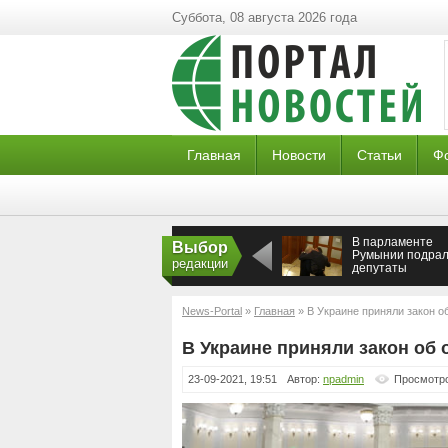
Суббота, 08 августа 2026 года
Главная
Новости
Статьи
Ф
В парламенте
Выбор
Румынии подрал
редакции
депутаты
News-Portal
»
Главная
» В Украине приняли закон о
В Украине приняли закон об 
23-09-2021, 19:51
Автор:
npadmin
Просмотро