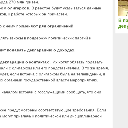
арда 270 млн гривен.
ром олигархов
. В реестре будут указываться данные
ков, к работе которых он причастен.
В п
то к нему применяют
ряд ограничений.
деп
лять взносы в поддержку политических партий и
удут
подавать декларацию о доходах
.
декларации о контактах
". Их хотят обязать подавать
вали с олигархом или его представителем. В то же время,
удет, если встреча с олигархом была на телевидении, в
х органами государственной власти мероприятиях.
д началом встречи с госслужащими сообщать, что они
также предусмотрены соответствующие требования. Если
ее могут привлечь к политической или дисциплинарной