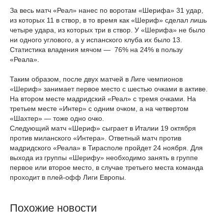
За весь матч «Реал» нанес по воротам «Шерифа» 31 удар,
из которых 11 в створ, в то время как «Шериф» сделал лишь
четыре удара, из которых три в створ. У «Шерифа» не было
ни одного углового, а у испанского клуба их было 13.
Статистика владения мячом — 76% на 24% в пользу
«Реала».
Таким образом, после двух матчей в Лиге чемпионов
«Шериф» занимает первое место с шестью очками в активе.
На втором месте мадридский «Реал» с тремя очками. На
третьем месте «Интер» с одним очком, а на четвертом
«Шахтер» — тоже одно очко.
Следующий матч «Шериф» сыграет в Италии 19 октября
против миланского «Интера». Ответный матч против
мадридского «Реала» в Тирасполе пройдет 24 ноября. Для
выхода из группы «Шерифу» необходимо занять в группе
первое или второе место, в случае третьего места команда
проходит в плей-офф Лиги Европы.
Похожие новости