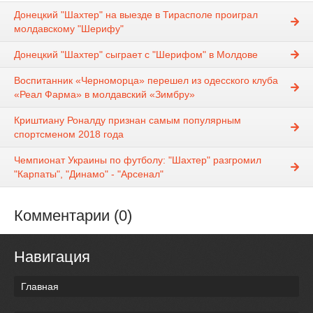
Донецкий "Шахтер" на выезде в Тирасполе проиграл
молдавскому "Шерифу"
Донецкий "Шахтер" сыграет с "Шерифом" в Молдове
Воспитанник «Черноморца» перешел из одесского клуба
«Реал Фарма» в молдавский «Зимбру»
Криштиану Роналду признан самым популярным
спортсменом 2018 года
Чемпионат Украины по футболу: "Шахтер" разгромил
"Карпаты", "Динамо" - "Арсенал"
Комментарии (0)
Навигация
Главная