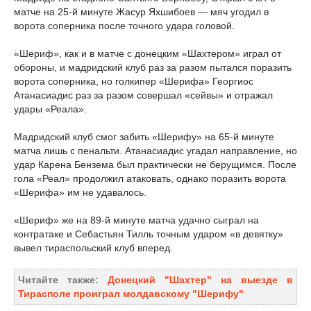
матче на 25-й минуте Жасур Яхшибоев — мяч угодил в
ворота соперника после точного удара головой.
«Шериф», как и в матче с донецким «Шахтером» играл от
обороны, и мадридский клуб раз за разом пытался поразить
ворота соперника, но голкипер «Шерифа» Георгиос
Атанасиадис раз за разом совершал «сейвы» и отражал
удары «Реала».
Мадридский клуб смог забить «Шерифу» на 65-й минуте
матча лишь с пенальти. Атанасиадис угадал направление, но
удар Карена Бензема был практически не берущимся. После
гола «Реал» продолжил атаковать, однако поразить ворота
«Шерифа» им не удавалось.
«Шериф» же на 89-й минуте матча удачно сыграл на
контратаке и Себастьян Тилль точным ударом «в девятку»
вывел тираспольский клуб вперед.
Читайте также:
Донецкий "Шахтер" на выезде в
Тирасполе проиграл молдавскому "Шерифу"