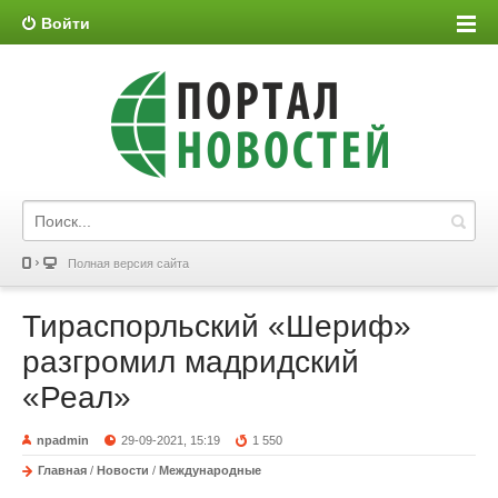
Войти
Полная версия сайта
Тираспорльский «Шериф»
разгромил мадридский
«Реал»
npadmin
29-09-2021, 15:19
1 550
Главная
/
Новости
/
Международные