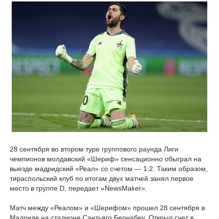
28 сентября во втором туре группового раунда Лиги
чемпионов молдавский «Шериф» сенсационно обыграл на
выезде мадридский «Реал» со счетом — 1:2. Таким образом,
тираспольский клуб по итогам двух матчей занял первое
место в группе D, передает «NewsMaker».
Матч между «Реалом» и «Шерифом» прошел 28 сентября в
Мадриде на стадионе Сантьяго Бернабеу, Открыл счет в