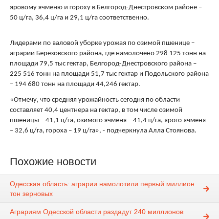
яровому ячменю и гороху в Белгород-Днестровском районе –
50 ц/га, 36,4 ц/га и 29,1 ц/га соответственно.
Лидерами по валовой уборке урожая по озимой пшенице –
аграрии Березовского района, где намолочено 298 125 тонн на
площади 79,5 тыс гектар, Белгород-Днестровского района –
225 516 тонн на площади 51,7 тыс гектар и Подольского района
– 194 680 тонн на площади 44,246 гектар.
«Отмечу, что средняя урожайность сегодня по области
составляет 40,4 центнера на гектар, в том числе озимой
пшеницы – 41,1 ц/га, озимого ячменя – 41,4 ц/га, ярого ячменя
– 32,6 ц/га, гороха – 19 ц/га», - подчеркнула Алла Стоянова.
Похожие новости
Одесская область: аграрии намолотили первый миллион
тон зерновых
Аграриям Одесской области раздадут 240 миллионов