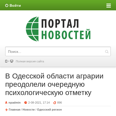
Войти
Полная версия сайта
В Одесской области аграрии
преодолели очередную
психологическую отметку
npadmin
2-08-2021, 17:14
896
Главная
/
Новости
/
Одесский регион