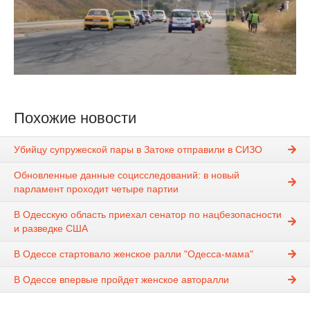
Похожие новости
Убийцу супружеской пары в Затоке отправили в СИЗО
Обновленные данные социсследований: в новый
парламент проходит четыре партии
В Одесскую область приехал сенатор по нацбезопасности
и разведке США
В Одессе стартовало женское ралли "Одесса-мама"
В Одессе впервые пройдет женское авторалли