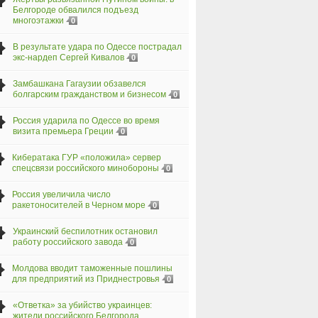
Белгороде обвалился подъезд
многоэтажки
0
В результате удара по Одессе пострадал
экс-нардеп Сергей Кивалов
0
Замбашкана Гагаузии обзавелся
болгарским гражданством и бизнесом
0
Россия ударила по Одессе во время
визита премьера Греции
0
Кибератака ГУР «положила» сервер
спецсвязи российского минобороны
0
Россия увеличила число
ракетоносителей в Черном море
0
Украинский беспилотник остановил
работу российского завода
0
Молдова вводит таможенные пошлины
для предприятий из Приднестровья
0
«Ответка» за убийство украинцев:
жители российского Белгорода