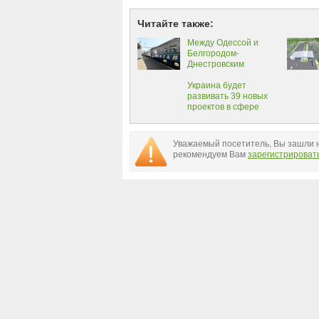
Читайте также:
Между Одессой и
Белгородом-
Днестровским
запускают
дополнительный
Украина будет
пригородный поезд
развивать 39 новых
проектов в сфере
инфраструктуры
Уважаемый посетитель, Вы зашли н
рекомендуем Вам
зарегистрироват