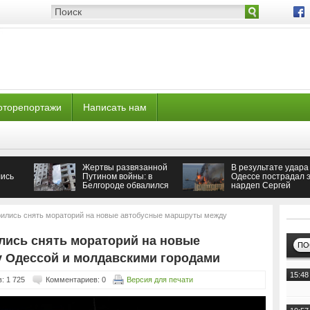
оторепортажи
Написать нам
Жертвы развязанной
В результате удара
ись
Путином войны: в
Одессе пострадал э
Белгороде обвалился
нардеп Сергей
подъезд многоэтажки
Кивалов
рились снять мораторий на новые автобусные маршруты между
лись снять мораторий на новые
ПО
 Одессой и молдавскими городами
15:48
: 1 725
Комментариев: 0
Версия для печати