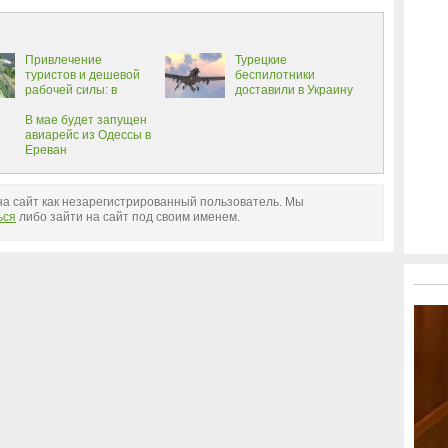
Привлечение
Турецкие
туристов и дешевой
беспилотники
рабочей силы: в
доставили в Украину
Румынии оценили
преимущества
В мае будет запущен
открытия паромной
авиарейс из Одессы в
переправы «Орловка
Ереван
– Исакча»
а сайт как незарегистрированный пользователь. Мы
ься
либо зайти на сайт под своим именем.