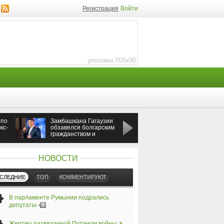
Регистрация
Войти
 по
Замбашкана Гагаузии
Россия ударила по
кс-
обзавелся болгарским
Одессе во время
гражданством и
визита премьера
бизнесом
Греции
НОВОСТИ
СЛЕДНИЕ
ТОП
КОММЕНТИРУЮТ
В парламенте Румынии подрались
депутаты
0
Жертвы развязанной Путином войны: в