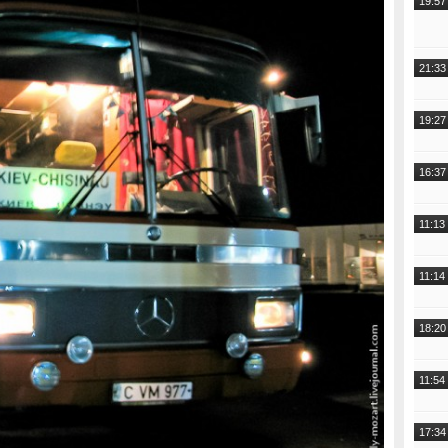
19:57
21:33
19:27
16:37
11:13
11:14
18:20
11:54
17:34