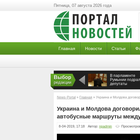
Пятница, 07 августа 2026 года
Главная
Новости
Статьи
Ф
В парламенте
Выбор
Румынии подрал
редакции
депутаты
News-Portal
»
Главная
» Украина и Молдова догово
Одессой и молдавскими городами
Украина и Молдова договори
автобусные маршруты между
8-04-2019, 17:18
Автор:
npadmin
Просмотров