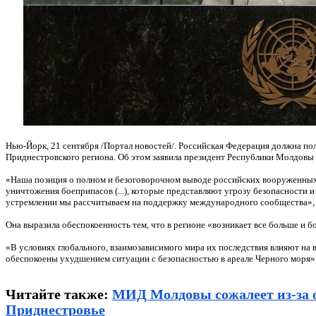
Нью-Йорк, 21 сентября /Портал новостей/. Российская Федерация должна по
Приднестровского региона. Об этом заявила президент Республики Молдовы
«Наша позиция о полном и безоговорочном выводе российских вооруженных с
уничтожения боеприпасов (...), которые представляют угрозу безопасности и
устремлении мы рассчитываем на поддержку международного сообщества»,
Она выразила обеспокоенность тем, что в регионе «возникает все больше и б
«В условиях глобального, взаимозависимого мира их последствия влияют на в
обеспокоены ухудшением ситуации с безопасностью в ареале Черного моря»,
Читайте также
:
МИД Молдовы сожалеет из-за о
Приднестровье