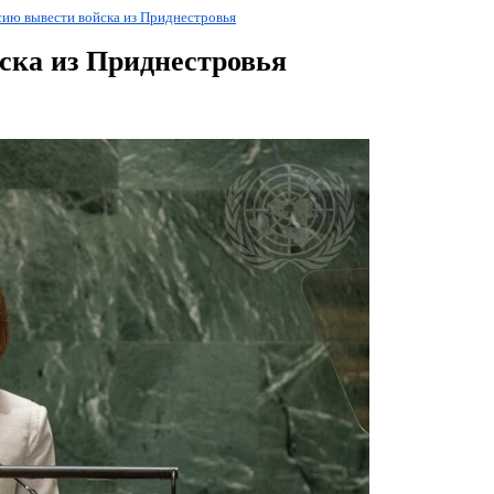
сию вывести войска из Приднестровья
ска из Приднестровья