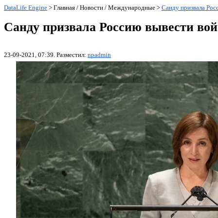
DataLife Engine
> Главная / Новости / Международные >
Санду призвала Рос
Санду призвала Россию вывести вой
23-09-2021, 07:39. Разместил:
npadmin