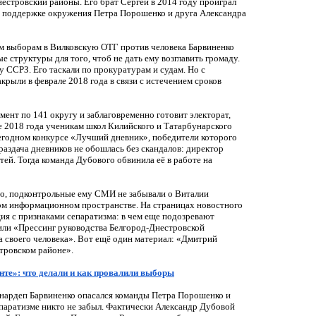
естровский районы. Его брат Сергей в 2014 году проиграл
и поддержке окружения Петра Порошенко и друга Александра
вым выборам в Вилковскую ОТГ против человека Барвиненко
структуры для того, чтоб не дать ему возглавить громаду.
 ССРЗ. Его таскали по прокуратурам и судам. Но с
рыли в феврале 2018 года в связи с истечением сроков
ент по 141 округу и заблаговременно готовит электорат,
е 2018 года ученикам школ Килийского и Татарбунарского
жегодном конкурсе «Лучший дневник», победители которого
раздача дневников не обошлась без скандалов: директор
ей. Тогда команда Дубового обвинила её в работе на
го, подконтрольные ему СМИ не забывали о Виталии
ом информационном пространстве. На страницах новостного
ия с признаками сепаратизма: в чем еще подозревают
 или «Прессинг руководства Белгород-Днестровской
а своего человека». Вот ещё один материал: «Дмитрий
стровском районе».
те»: что делали и как провалили выборы
 нардеп Барвиненко опасался команды Петра Порошенко и
сепаратизме никто не забыл. Фактически Александр Дубовой