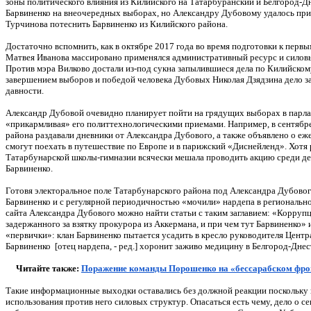
зоны политического влияния из Килийского на Татарбуранский и Белгород-Дн
Барвиненко на внеочередных выборах, но Александру Дубовому удалось пр
Турчинова потеснить Барвиненко из Килийского района.
Достаточно вспомнить, как в октябре 2017 года во время подготовки к пер
Матвея Иванова массировано применялся административный ресурс и силовые 
Против мэра Вилково достали из-под сукна запылившиеся дела по Килийскому
завершением выборов и победой человека Дубовых Николая Дзядзина дело зак
давности.
Александр Дубовой очевидно планирует пойти на грядущих выборах в парлам
«прикармливая» его политтехнологическими приемами. Например, в сентябр
района раздавали дневники от Александра Дубового, а также объявлено о е
смогут поехать в путешествие по Европе и в парижский «Диснейленд». Хотя 
Татарбунарской школы-гимназии всячески мешала проводить акцию среди дет
Барвиненко.
Готовя электоральное поле Татарбунарского района под Александра Дубово
Барвиненко и с регулярной периодичностью «мочили» нардепа в региональн
сайта Александра Дубового можно найти статьи с таким заглавием: «Коррупц
задержанного за взятку прокурора из Аккермана, и при чем тут Барвиненко»
«первички»: клан Барвиненко пытается усадить в кресло руководителя Центр
Барвиненко [отец нардепа, - ред.] хоронит заживо медицину в Белгород-Дне
Читайте также:
Поражение команды Порошенко на «бессарабском фрон
Такие информационные выходки оставались без должной реакции поскольку
использования против него силовых структур. Опасаться есть чему, дело о 