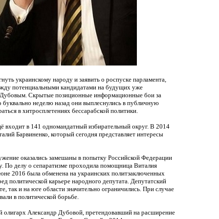
уть украинскому народу и заявить о роспуске парламента,
между потенциальными кандидатами на будущих уже
 Дубовым. Скрытые позиционные информационные бои за
но буквально неделю назад они выплеснулись в публичную
браться в хитросплетениях бессарабской политики.
ё входит в 141 одномандатный избирательный округ. В 2014
алий Барвиненко, который сегодня представляет интересы
ружение оказались замешаны в попытку Российской Федерации
у. По делу о сепаратизме проходила помощница Виталия
 июне 2016 была обменена на украинских политзаключенных
ед политической карьере народного депутата. Депутатский
те, так и на юге области значительно ограничились. При случае
вали в политической борьбе.
ий олигарх Александр Дубовой, претендовавший на расширение