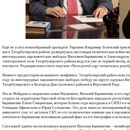
Ещё не успел новоизбранный президент Украины Владимир Зеленский присягн
как в Татарбунарском районе развернулась настоящая политическая война 
внеочередных парламентских выборах Виталием Барвиненко и Александром
электоральное поле Татарбунарского района ведутся уже не первый месяц, 
плоскость. Редакция новостного портала «News-portal.org» попыталась разо
Немного предыстории возникшего конфликта. Татарбунарский район пока ещ
году на внеочередных парламентских выборах победу на округе одержал Вит
Татарбунарского и Белгород-Днестровского районов в Верховной Раде.
После Майдана и свержения семьи Януковича, Виталий Барвиненко и его ок
создать на территории Одесской области Бессарабскою народную республик
Барвиненко Елена Глищинская, которая больше года находилась в СИЗО и в
Геннадия Афанасьева и Юрия Солошенко. Это дело нанесло непоправимый вр
иммунитет спас от застенок СБУ, но его политическое влияние как в парламен
оппоненты Барвиненко вспоминали данный факт из его биографии и использо
Ситуацией удачно воспользовался конкурент Виталия Барвиненко – килийск